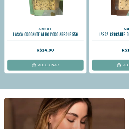
ARBOLE
AR
LASCA CROCANTE ALHO PORÓ ARBOLÊ 55g
LASCA CROCANTE G
R$14,80
R$
ADICIONAR
AD